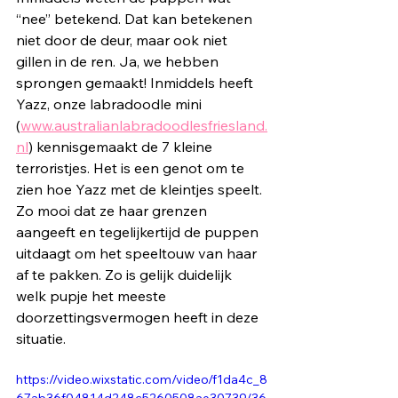
“nee” betekend. Dat kan betekenen 
niet door de deur, maar ook niet 
gillen in de ren. Ja, we hebben 
sprongen gemaakt! Inmiddels heeft 
Yazz, onze labradoodle mini 
(
www.australianlabradoodlesfriesland.
nl
) kennisgemaakt de 7 kleine 
terroristjes. Het is een genot om te 
zien hoe Yazz met de kleintjes speelt. 
Zo mooi dat ze haar grenzen 
aangeeft en tegelijkertijd de puppen 
uitdaagt om het speeltouw van haar 
af te pakken. Zo is gelijk duidelijk 
welk pupje het meeste 
doorzettingsvermogen heeft in deze 
situatie. 
https://video.wixstatic.com/video/f1da4c_8
67ab36f04814d248c5260508ae30739/36