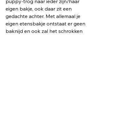
puppy-trog naar ieder zijn/haar 
eigen bakje, ook daar zit een 
gedachte achter. Met allemaal je 
eigen etensbakje ontstaat er geen 
baknijd en ook zal het schrokken 
tegengaan.
Binnenkort krijgen de dames en 
heren weer bezoek, maar daarover 
meer in blog 4...
Alles weergeven
Recente blogposts