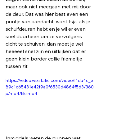
maar ook niet meegaan met mij door 
de deur. Dat was hier best even een 
puntje van aandacht, want tsja, als je 
schuifdeuren hebt en je wil er even 
snel doorheen om ze vervolgens 
dicht te schuiven, dan moet je wel 
heeeeel snel zijn en uitkijken dat er 
geen klein border collie friemeltje 
tussen zit.
https://video.wixstatic.com/video/f1da4c_e
89c1c65431e42f9a0f6530d4864f563/360
p/mp4/file.mp4
Inmiddels weten de puppen wat 