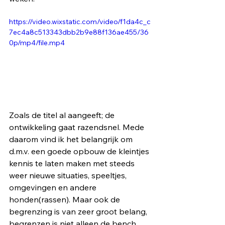
https://video.wixstatic.com/video/f1da4c_c
7ec4a8c513343dbb2b9e88f136ae455/36
0p/mp4/file.mp4
Zoals de titel al aangeeft; de 
ontwikkeling gaat razendsnel. Mede 
daarom vind ik het belangrijk om 
d.m.v. een goede opbouw de kleintjes 
kennis te laten maken met steeds 
weer nieuwe situaties, speeltjes, 
omgevingen en andere 
honden(rassen). Maar ook de 
begrenzing is van zeer groot belang, 
begrenzen is niet alleen de bench, 