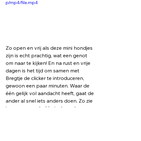
p/mp4/file.mp4
Zo open en vrij als deze mini hondjes 
zijn is echt prachtig, wat een genot 
om naar te kijken! En na rust en vrije 
dagen is het tijd om samen met 
Bregtje de clicker te introduceren, 
gewoon een paar minuten. Waar de 
één gelijk vol aandacht heeft, gaat de 
ander al snel iets anders doen. Zo zie 
je maar weer, de één is de ander 
niet… Daarna lekker snuffelen en 
een likmatje met het allerlekkerste 
wat er bestaat erin verstopt en erop 
gesmeerd, wat een feest om zo de 