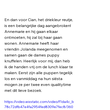
En dan voor Cian, het driekleur reutje, 
is een belangrijke dag aangebroken! 
Annemarie en hij gaan elkaar 
ontmoeten, hij zal bij haar gaan 
wonen. Annemarie heeft haar 
vriendin Jolanda meegenomen en 
samen gaan de dames puppy 
knuffelen. Heerlijk voor mij, dan heb 
ik de handen vrij om de lunch klaar te 
maken. Eerst zijn alle puppen tegelijk 
los en vanmiddag na hun siësta 
mogen ze per twee even qualitytime 
met dit lieve bezoek.
https://video.wixstatic.com/video/f1da4c_b
78c72dfb47e4fa2954fed8309e7fec8/360