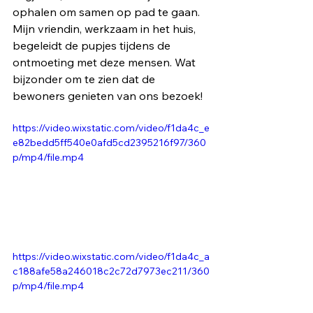
ophalen om samen op pad te gaan. 
Mijn vriendin, werkzaam in het huis, 
begeleidt de pupjes tijdens de 
ontmoeting met deze mensen. Wat 
bijzonder om te zien dat de 
bewoners genieten van ons bezoek!
https://video.wixstatic.com/video/f1da4c_e
e82bedd5ff540e0afd5cd2395216f97/360
p/mp4/file.mp4
https://video.wixstatic.com/video/f1da4c_a
c188afe58a246018c2c72d7973ec211/360
p/mp4/file.mp4