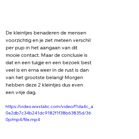
De kleintjes benaderen de mensen 
voorzichtig en je ziet meteen verschil 
per pup in het aangaan van dit 
mooie contact. Maar de conclusie is 
dat en een tuigje en een bezoek best 
veel is en erna weer in de rust is dan 
van het grootste belang! Morgen 
hebben deze 2 kleintjes dus even 
een vrije dag.
https://video.wixstatic.com/video/f1da4c_a
0e2db7c34b241dc9182f1f38b63835d/36
0p/mp4/file.mp4