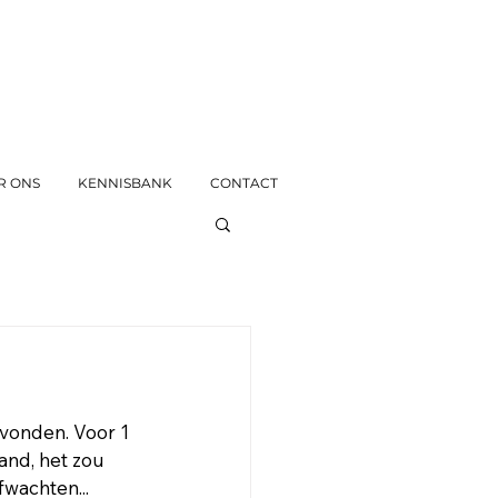
R ONS
KENNISBANK
CONTACT
evonden. Voor 1 
nd, het zou 
fwachten...