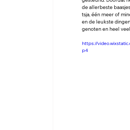
de allerbeste baasje
tsja, één meer of min
en de leukste dingen
genoten en heel vee
https://video.wixsta
p4