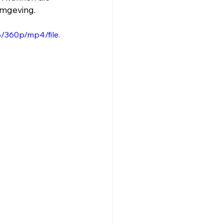
omgeving.
/360p/mp4/file.