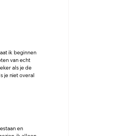
aat ik beginnen 
oten van echt 
eker als je de 
 je niet overal 
estaan en 
ezien, ik alleen 