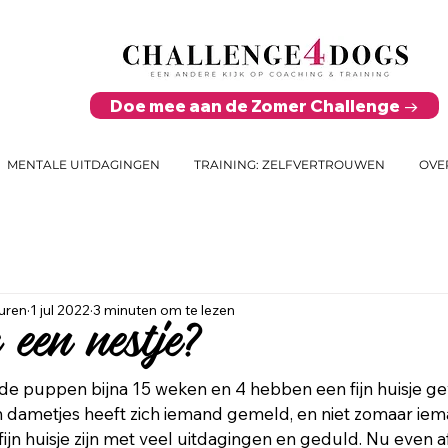
Doe mee aan de Zomer Challenge →
MENTALE UITDAGINGEN
TRAINING: ZELFVERTROUWEN
OVE
uren
1 jul 2022
3 minuten om te lezen
 een nestje?
n de puppen bijna 15 weken en 4 hebben een fijn huisje g
dametjes heeft zich iemand gemeld, en niet zomaar iema
fijn huisje zijn met veel uitdagingen en geduld. Nu even a