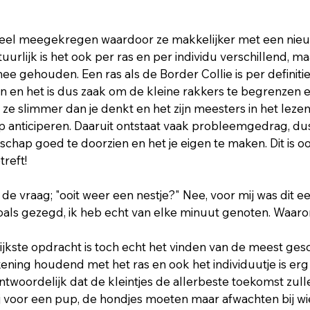
el meegekregen waardoor ze makkelijker met een nieu
rlijk is het ook per ras en per individu verschillend, ma
ee gehouden. Een ras als de Border Collie is per definiti
n en het is dus zaak om de kleine rakkers te begrenzen e
 ze slimmer dan je denkt en het zijn meesters in het leze
 anticiperen. Daaruit ontstaat vaak probleemgedrag, dus 
chap goed te doorzien en het je eigen te maken. Dit is oo
treft!
de vraag; "ooit weer een nestje?" Nee, voor mij was dit ee
als gezegd, ik heb echt van elke minuut genoten. Waaro
ijkste opdracht is toch echt het vinden van de meest gesc
ning houdend met het ras en ook het individuutje is erg l
antwoordelijk dat de kleintjes de allerbeste toekomst zulle
ij voor een pup, de hondjes moeten maar afwachten bij wi