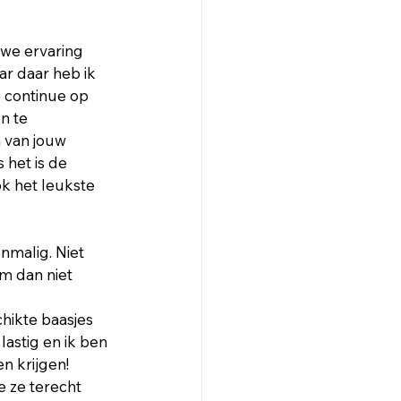
we ervaring 
ar daar heb ik 
e continue op 
n te 
n van jouw 
het is de 
k het leukste 
nmalig. Niet 
m dan niet 
hikte baasjes 
astig en ik ben 
n krijgen! 
e ze terecht 