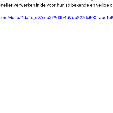
 sneller verwerken in de voor hun zo bekende en veilige 
atic.com/video/f1da4c_e97ceb379d3b4d9bb827dc8004abe1b8