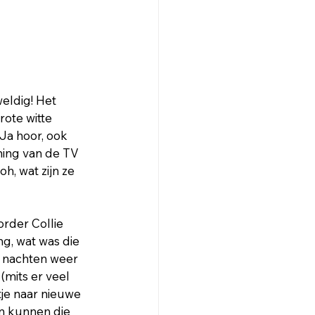
eldig! Het 
ote witte 
Ja hoor, ook 
ing van de TV 
h, wat zijn ze 
rder Collie 
g, wat was die 
n nachten weer 
(mits er veel 
je naar nieuwe 
n kunnen die 