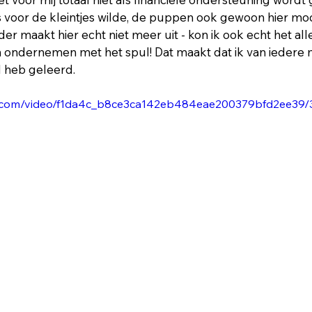
s voor de kleintjes wilde, de puppen ook gewoon hier moch
der maakt hier echt niet meer uit - kon ik ook echt het al
 ondernemen met het spul! Dat maakt dat ik van iedere 
l heb geleerd.
tic.com/video/f1da4c_b8ce3ca142eb484eae200379bfd2ee39/