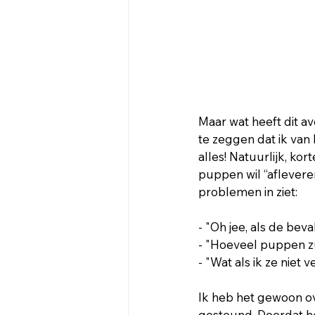
Maar wat heeft dit a
te zeggen dat ik van 
alles! Natuurlijk, kor
puppen wil “afleveren
problemen in ziet:
- "Oh jee, als de bev
- "Hoeveel puppen zu
- "Wat als ik ze niet 
Ik heb het gewoon o
gesteund. Doordat het