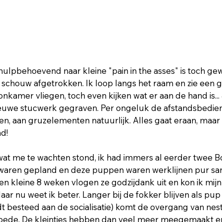
hulpbehoevend naar kleine "pain in the asses" is toch gew
 schouw afgetrokken. Ik loop langs het raam en zie een gr
kamer vliegen, toch even kijken wat er aan de hand is... 
ieuwe stucwerk gegraven. Per ongeluk de afstandsbedien
gen, aan gruzelementen natuurlijk. Alles gaat eraan, maar o
d!
 wat me te wachten stond, ik had immers al eerder twee Bo
 waren gepland en deze puppen waren werklijnen pur san
een kleine 8 weken vlogen ze godzijdank uit en kon ik mij
aar nu weet ik beter. Langer bij de fokker blijven als pup 
dt besteed aan de socialisatie) komt de overgang van nest
goede. De kleintjes hebben dan veel meer meegemaakt e