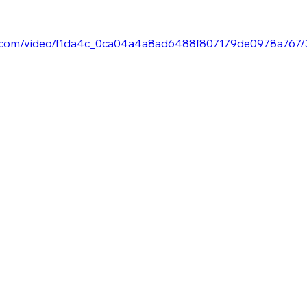
tic.com/video/f1da4c_0ca04a4a8ad6488f807179de0978a767/