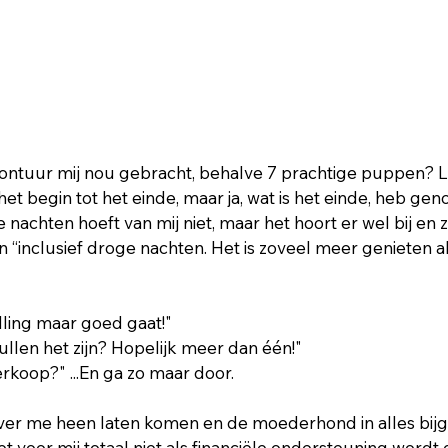
vontuur mij nou gebracht, behalve 7 prachtige puppen? L
het begin tot het einde, maar ja, wat is het einde, heb gen
te nachten hoeft van mij niet, maar het hoort er wel bij en z
 “inclusief droge nachten. Het is zoveel meer genieten als
alling maar goed gaat!"
llen het zijn? Hopelijk meer dan één!" 
verkoop?" ...En ga zo maar door.
ver me heen laten komen en de moederhond in alles bijg
 voor mij totaal niet als financiële ondersteuning wordt g